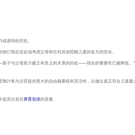
力或虐待的历史。
但他们现在还必须考虑父母和任何其他照顾儿童的各方的安全。
—孩子与父母双方建立有意义的关系的好处——现在的重要性已被降低，“
变预计将为法官提供更大的自由裁量权和灵活性，以做出真正符合儿童最
并提高分居后
养育安排
的质量。