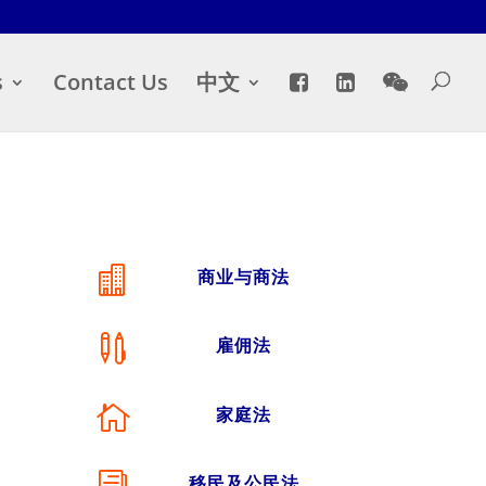
s
Contact Us
中文

商业与商法

雇佣法

家庭法
移民及公民法