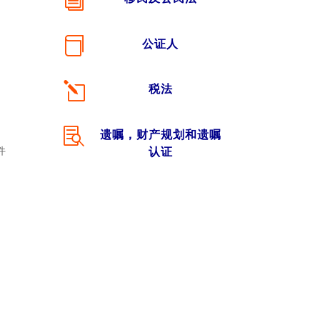
i

公证人
l
税法

遗嘱，财产规划和遗嘱
件
认证