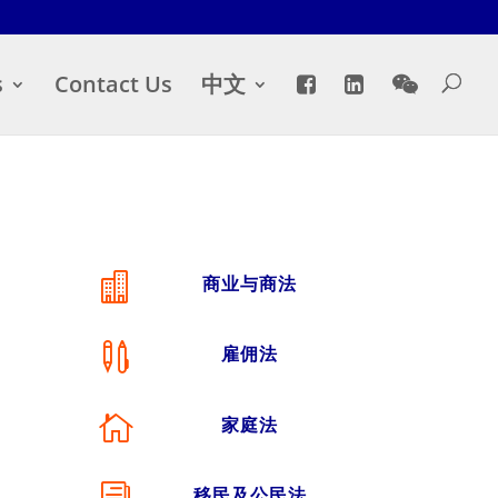
s
Contact Us
中文

商业与商法

雇佣法

家庭法
移民及公民法