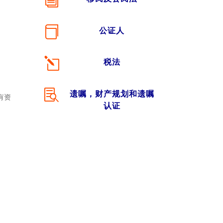
i

公证人
l
税法

遗嘱，财产规划和遗嘱
有资
认证