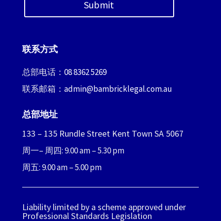
Submit
联系方式
总部电话：
08 8362 5269
联系邮箱：
admin@bambricklegal.com.au
总部地址
133 – 135 Rundle Street Kent Town SA 5067
周一– 周四: 9.00 am – 5.30 pm
周五: 9.00 am – 5.00 pm
Liability limited by a scheme approved under
Professional Standards Legislation