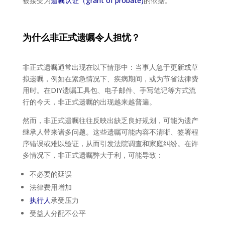
被接受为
遗嘱认证（grant of probate)
的依据。
为什么非正式遗嘱令人担忧？
非正式遗嘱通常出现在以下情形中：当事人急于更新或草
拟遗嘱，例如在紧急情况下、疾病期间，或为节省法律费
用时。在DIY遗嘱工具包、电子邮件、手写笔记等方式流
行的今天，非正式遗嘱的出现越来越普遍。
然而，非正式遗嘱往往反映出缺乏良好规划，可能为遗产
继承人带来诸多问题。这些遗嘱可能内容不清晰、签署程
序错误或难以验证，从而引发法院调查和家庭纠纷。在许
多情况下，非正式遗嘱弊大于利，可能导致：
不必要的延误
法律费用增加
执行人
承受压力
受益人分配不公平