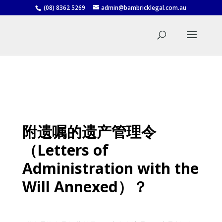
(08) 8362 5269
admin@bambricklegal.com.au
附遗嘱的遗产管理令
（Letters of
Administration with the
Will Annexed）？