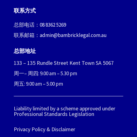
联系方式
总部电话：
08 8362 5269
联系邮箱：
admin@bambricklegal.com.au
总部地址
133 – 135 Rundle Street Kent Town SA 5067
周一– 周四: 9.00 am – 5.30 pm
周五: 9.00 am – 5.00 pm
Liability limited by a scheme approved under
Professional Standards Legislation
Privacy Policy & Disclaimer