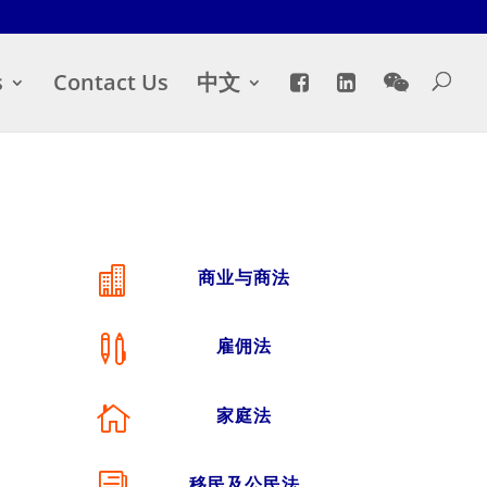
s
Contact Us
中文

商业与商法

雇佣法

家庭法
移民及公民法