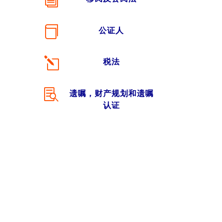
i

公证人
l
税法

遗嘱，财产规划和遗嘱
认证