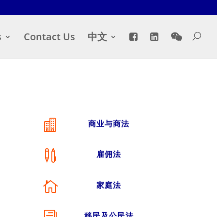
s
Contact Us
中文

商业与商法

雇佣法

家庭法
移民及公民法