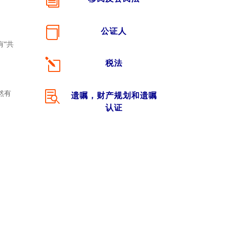
i

公证人
“共
l
税法
然有

遗嘱，财产规划和遗嘱
认证