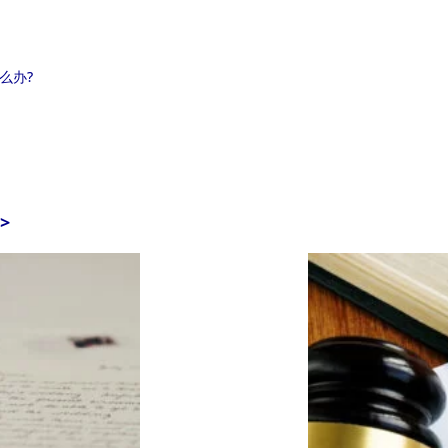
么办?
>