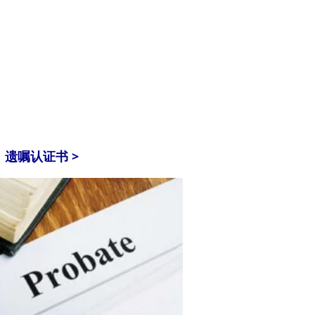
遗嘱认证书 >